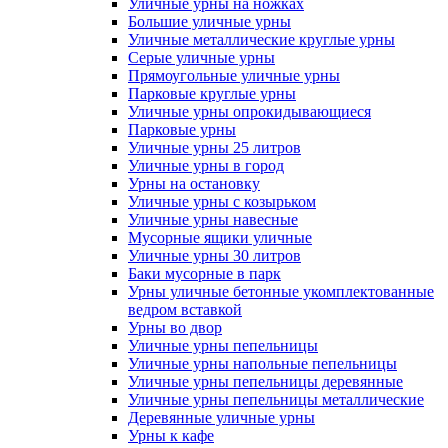
Уличные урны на ножках
Большие уличные урны
Уличные металлические круглые урны
Серые уличные урны
Прямоугольные уличные урны
Парковые круглые урны
Уличные урны опрокидывающиеся
Парковые урны
Уличные урны 25 литров
Уличные урны в город
Урны на остановку
Уличные урны с козырьком
Уличные урны навесные
Мусорные ящики уличные
Уличные урны 30 литров
Баки мусорные в парк
Урны уличные бетонные укомплектованные
ведром вставкой
Урны во двор
Уличные урны пепельницы
Уличные урны напольные пепельницы
Уличные урны пепельницы деревянные
Уличные урны пепельницы металлические
Деревянные уличные урны
Урны к кафе