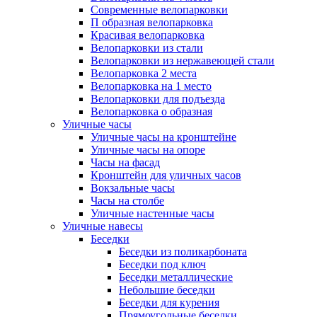
Современные велопарковки
П образная велопарковка
Красивая велопарковка
Велопарковки из стали
Велопарковки из нержавеющей стали
Велопарковка 2 места
Велопарковка на 1 место
Велопарковки для подъезда
Велопарковка о образная
Уличные часы
Уличные часы на кронштейне
Уличные часы на опоре
Часы на фасад
Кронштейн для уличных часов
Вокзальные часы
Часы на столбе
Уличные настенные часы
Уличные навесы
Беседки
Беседки из поликарбоната
Беседки под ключ
Беседки металлические
Небольшие беседки
Беседки для курения
Прямоугольные беседки