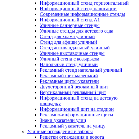
Информационный стенд горизонтальный
Информационный стенд навигации
Современные информационные стенды
Информационный стенд А1
Уличные баннерные стенды
Уличные стенды для детского сада
Стенд для храма уличный
Стенд для афиши уличный
Стенд антивандальный уличный
Уличные выставочные стенды
Уличный стенд с козырьком
Напольный стенд уличный
Рекламный стенд напольный уличный
Рекламный щит маленький
Рекламные щиты-указатели
Двухсторонний рекламный щит
Вертикальный рекламный щит
Информационный стенд на детскую
площадку
Информационный щит на стадион
Рекламно-информационные щиты
Знаки-указатели улиц
Рекламный указатель на улицу
Уличные ограждения и заборы
Решётки ограждения и ворота