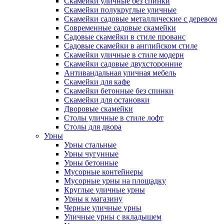
Скамейки уличные без спинки
Скамейки полукруглые уличные
Скамейки садовые металлические с деревом
Современные садовые скамейки
Садовые скамейки в стиле прованс
Садовые скамейки в английском стиле
Скамейки уличные в стиле модерн
Скамейки садовые двухсторонние
Антивандальная уличная мебель
Скамейки для кафе
Скамейки бетонные без спинки
Скамейки для остановки
Дворовые скамейки
Столы уличные в стиле лофт
Столы для двора
Урны
Урны стальные
Урны чугунные
Урны бетонные
Мусорные контейнеры
Мусорные урны на площадку
Круглые уличные урны
Урны к магазину
Черные уличные урны
Уличные урны с вкладышем