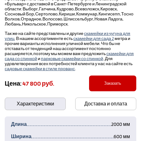
«Бульвар» с доставкой в Санкт-Петербурге и Ленинградской
области: Выборг, Гатчина, Кудрово, Всеволожск, Кировск,
Сосновый Бор, Сертолово, Кириши, Коммунар, Кингисепп, Тосно
Волхов, Отрадное, Волосово, Шлиссельбург, Новая Ладога,
Любань, Никольское, Приморск.
Так же на сайте представлены и другие
скамейки из чугуна для
улиц
. В нашем ассортименте есть
скамейки для сада 2
метра и
прочие варианты исполнения уличной мебели. Что бы не
отставать от тенденций наш ассортимент постоянно
расширяется, поэтому мы можем вам предложить
скамейки для
сада со спинкой
и
парковые скамейки со спинкой
. Для
удовлетворения всех потребностей клиента у нас на сайте есть
садовые скамейки в стиле прованс
.
Цена:
47 800 руб.
Заказать
Характеристики
Доставка и оплата
Длина
2000 мм
Ширина
600 мм