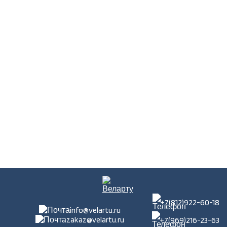
+7(812)922-60-18
info@velartu.ru
zakaz@velartu.ru
+7(969)216-23-63