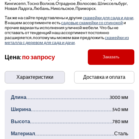
Кингисепп, Тосно Волхов, Отрадное, Волосово, Шлиссельбург,
Новая Ладога, Любань, Никольское, Приморск.
Так же на сайте представлены и другие
скамейки для сада и дачи
.
В нашем ассортименте есть
садовые скамейки со спинокой
и
прочие варианты исполнения уличной мебели. Что бы не
отставать от тенденций наш ассортимент постоянно
расширяется, поэтому мы можем вам предложить
скамейки из
металла с деревом для сада и дачи
.
Цена:
по запросу
Заказать
Характеристики
Доставка и оплата
Длина
3000 мм
Ширина
540 мм
Высота
780 мм
Материал
Сталь