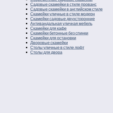
Садовые скамейки в стиле прованс
Садовые скамейки в английском стиле
Скамейки уличные в стиле модерн
Скамейки садовые двухсторонние
Антивандальная уличная мебель
Скамейки для кафе
Скамейки бетонные без спинки
Скамейки для остановки
Дворовые скамейки
Столы уличные в стиле лофт
Столы для двора
Урны
Урны стальные
Урны чугунные
Урны бетонные
Мусорные контейнеры
Мусорные урны на площадку
Круглые уличные урны
Урны к магазину
Черные уличные урны
Уличные урны с вкладышем
Уличные урны на ножках
Большие уличные урны