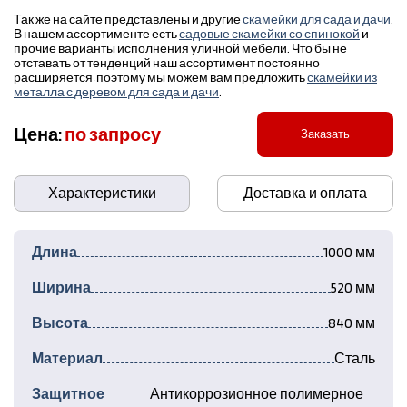
Так же на сайте представлены и другие
скамейки для сада и дачи
.
В нашем ассортименте есть
садовые скамейки со спинокой
и
прочие варианты исполнения уличной мебели. Что бы не
отставать от тенденций наш ассортимент постоянно
расширяется, поэтому мы можем вам предложить
скамейки из
металла с деревом для сада и дачи
.
Цена:
по запросу
Заказать
Характеристики
Доставка и оплата
Длина
1000 мм
Ширина
520 мм
Высота
840 мм
Материал
Сталь
Защитное
Антикоррозионное полимерное