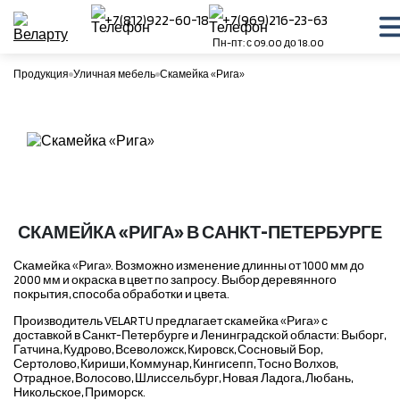
+7(812)922-60-18
+7(969)216-23-63
Пн-пт: с 09.00 до 18.00
Продукция
Уличная мебель
Скамейка «Рига»
СКАМЕЙКА «РИГА» В САНКТ-ПЕТЕРБУРГЕ
Скамейка «Рига». Возможно изменение длинны от 1000 мм до
2000 мм и окраска в цвет по запросу. Выбор деревянного
покрытия, способа обработки и цвета.
Производитель VELARTU предлагает скамейка «Рига» с
доставкой в Санкт-Петербурге и Ленинградской области: Выборг,
Гатчина, Кудрово, Всеволожск, Кировск, Сосновый Бор,
Сертолово, Кириши, Коммунар, Кингисепп, Тосно Волхов,
Отрадное, Волосово, Шлиссельбург, Новая Ладога, Любань,
Никольское, Приморск.