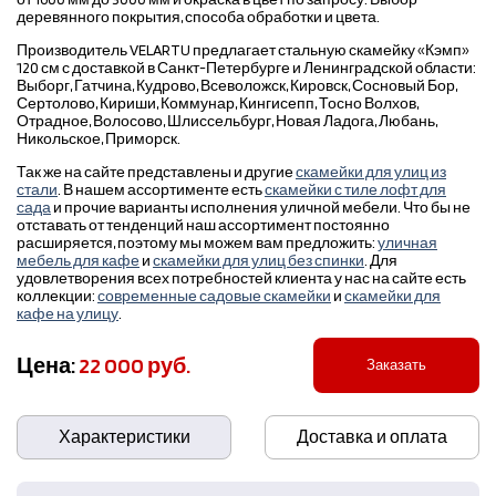
деревянного покрытия, способа обработки и цвета.
Производитель VELARTU предлагает стальную скамейку «Кэмп»
120 см с доставкой в Санкт-Петербурге и Ленинградской области:
Выборг, Гатчина, Кудрово, Всеволожск, Кировск, Сосновый Бор,
Сертолово, Кириши, Коммунар, Кингисепп, Тосно Волхов,
Отрадное, Волосово, Шлиссельбург, Новая Ладога, Любань,
Никольское, Приморск.
Так же на сайте представлены и другие
скамейки для улиц из
стали
. В нашем ассортименте есть
скамейки с тиле лофт для
сада
и прочие варианты исполнения уличной мебели. Что бы не
отставать от тенденций наш ассортимент постоянно
расширяется, поэтому мы можем вам предложить:
уличная
мебель для кафе
и
скамейки для улиц без спинки
. Для
удовлетворения всех потребностей клиента у нас на сайте есть
коллекции:
современные садовые скамейки
и
скамейки для
кафе на улицу
.
Цена:
22 000 руб.
Заказать
Характеристики
Доставка и оплата