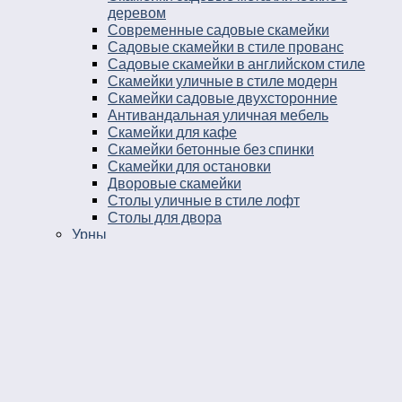
деревом
Современные садовые скамейки
Садовые скамейки в стиле прованс
Садовые скамейки в английском стиле
Скамейки уличные в стиле модерн
Скамейки садовые двухсторонние
Антивандальная уличная мебель
Скамейки для кафе
Скамейки бетонные без спинки
Скамейки для остановки
Дворовые скамейки
Столы уличные в стиле лофт
Столы для двора
Урны
Урны стальные
Урны чугунные
Урны бетонные
Мусорные контейнеры
Мусорные урны на площадку
Круглые уличные урны
Урны к магазину
Черные уличные урны
Уличные урны с вкладышем