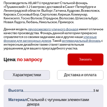
Производитель VELARTU предлагает Стальной фонарь
«Пушкинский» 3.2 5 метров с доставкой в Санкт-Петербурге и
Ленинградской области: Выборг, Гатчина, Кудрово, Всеволожск,
Кировск, Сосновый Бор, Сертолово, Кириши, Коммунар,
Кингисепп, Тосно Волхов, Отрадное, Волосово, Шлиссельбург,
Новая Ладога, Любань, Никольское, Приморск.
Данная модель
двухрожкового уличного фонаря
имеет отличное
качество производства. Фонарь данной категории прекрасно
справляется со своими задачами, как и другие наши
уличные
фонари для загородных домов
. Такой
антивандальный фонарь
с
интересным дизайном также станет замечательным
украшением для вашего приусадебного участка.
Цена:
по запросу
Заказать
Характеристики
Доставка и оплата
Высота
5 м
Материал
Стальной с чугунными элементами
декора